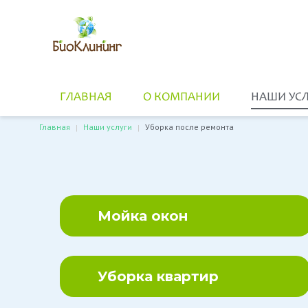
ГЛАВНАЯ
О КОМПАНИИ
НАШИ УС
Главная
Наши услуги
Уборка после ремонта
|
|
Мойка Окон
Уборка Квартир
Уборка Домов
Мойка окон
Уборка Офисов
Химчистка
Уборка После Ре
Уборка квартир
Уход За Наполь
Покрытиями