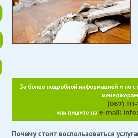
ющих
За более подробной информацией и по с
менеджерам 
(067) 111
или пишите на
e-mail: inf
Почему
стоит
воспользоваться
услуг