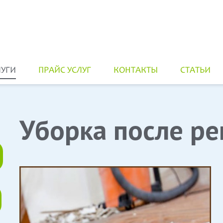
ЛУГИ
ПРАЙС УСЛУГ
КОНТАКТЫ
СТАТЬИ
Уборка
после
ре
Генеральная Уборка
Квартир
монта
ными